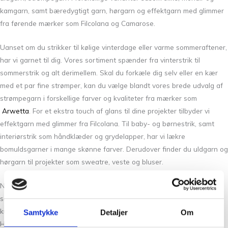
kamgarn, samt bæredygtigt garn, hørgarn og effektgarn med glimmer
fra førende mærker som Filcolana og Camarose.
Uanset om du strikker til kølige vinterdage eller varme sommeraftener,
har vi garnet til dig. Vores sortiment spænder fra vinterstrik til
sommerstrik og alt derimellem. Skal du forkæle dig selv eller en kær
med et par fine strømper, kan du vælge blandt vores brede udvalg af
strømpegarn i forskellige farver og kvaliteter fra mærker som
Arwetta
. For et ekstra touch af glans til dine projekter tilbyder vi
effektgarn med glimmer fra Filcolana. Til baby- og børnestrik, samt
interiørstrik som håndklæder og grydelapper, har vi lækre
bomuldsgarner i mange skønne farver. Derudover finder du uldgarn og
hørgarn til projekter som sweatre, veste og bluser.
Når du bestiller garn online hos os, kan du altid forvente en god
service og hurtig levering. Vi stræber efter at give den bedste
kundeoplevelse både online og i vores fysiske butik på Frederiksberg.
Samtykke
Detaljer
Om
Her finder du også unikke produkter og ekspertrådgivning til dit