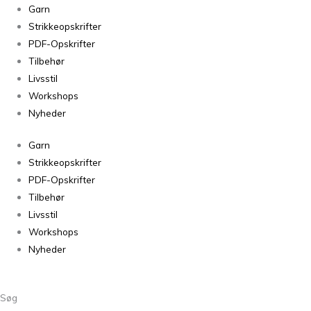
Tynn
Garn
Line
Strikkeopskrifter
Grønn
PDF-Opskrifter
8561
Tilbehør
antal
Livsstil
Workshops
Nyheder
Garn
Strikkeopskrifter
PDF-Opskrifter
Tilbehør
Livsstil
Workshops
Nyheder
Søg