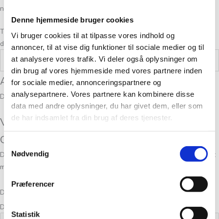
næste strikkeprojekt.
Denne hjemmeside bruger cookies
Tak fordi du valgte Tante Grøn CPH. Vi ser frem til at være en del af
Vi bruger cookies til at tilpasse vores indhold og
dine strikkeeventyr!
annoncer, til at vise dig funktioner til sociale medier og til
at analysere vores trafik. Vi deler også oplysninger om
Vægt
0,05 kg
din brug af vores hjemmeside med vores partnere inden
Anmeldelser
for sociale medier, annonceringspartnere og
analysepartnere. Vores partnere kan kombinere disse
Der er endnu ikke nogle anmeldelser.
data med andre oplysninger, du har givet dem, eller som
de har indsamlet fra din brug af deres tjenester.
Vær den første til at anmelde “Tynn Line
Grønn 8561”
Samtykkevalg
Nødvendig
Din e-mailadresse vil ikke blive publiceret.
Krævede felter er markeret
med
*
Præferencer
Din bedømmelse
Din anmeldelse
*
Statistik