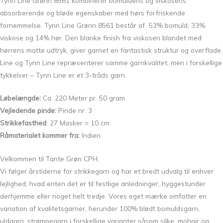
Tynn Line Grønn 8561 kombinerer bomuldens og viskosens
absorberende og bløde egenskaber med hørs forfriskende
fornemmelse. Tynn Line Grønn 8561 består af 53% bomuld, 33%
viskose og 14% hør. Den blanke finish fra viskosen blandet med
hørrens matte udtryk, giver garnet en fantastisk struktur og overflade.
Line og Tynn Line repræsenterer samme garnkvalitet, men i forskellige
tykkelser – Tynn Line er et 3-tråds garn.
Løbelængde:
Ca. 220 Meter pr. 50 gram
Vejledende pinde:
Pinde nr. 3
Strikkefasthed
: 27 Masker = 10 cm
Råmaterialet kommer fra:
Indien
Velkommen til Tante Grøn CPH:
Vi følger årstiderne for strikkegarn og har et bredt udvalg til enhver
lejlighed, hvad enten det er til festlige anledninger, hyggestunder
derhjemme eller noget helt tredje. Vores eget mærke omfatter en
variation af kvalitetsgarner, herunder 100% blødt bomuldsgarn,
uldgarn, strømpegarn i forskellige varianter såsom silke, mohair og