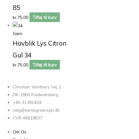
85
kr.
75,00
Tilføj til kurv
Garn
Havblik Lys Citron
Gul 34
kr.
75,00
Tilføj til kurv
Christian Winthers Vej 2
DK-1860 Frederiksberg
+45 31382404
salg@tantegroencph.dk
CVR 46618637
Om Os