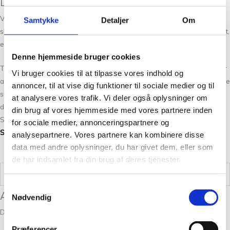
Lidt om Tante Grøn:
Vi har et stort udvalg, og kan hurtigt få farverne hjem til dig, hvis de
Samtykke
Detaljer
Om
skulle være udsolgt. Kontakt os gerne hvis du har spørgsmål til garnet,
eller er i tvivl om det kan passe til dit næste projekt.
Denne hjemmeside bruger cookies
Tante Grøn CPH udvider løbende garn sortimentet med nye versioner
Vi bruger cookies til at tilpasse vores indhold og
af vores garner. Fandt du ikke den rigtige garn kvalitet har vi altid flere
annoncer, til at vise dig funktioner til sociale medier og til
substitutter at vælge i mellem. Det kan være svært at vælge netop
at analysere vores trafik. Vi deler også oplysninger om
den rigtige farve, så tag dig god tid og spørg os endelig til råds. Hvis
din brug af vores hjemmeside med vores partnere inden
Snefnug Mahogni 7783 farven ikke lige er dig, så kan du se de andre
for sociale medier, annonceringspartnere og
Snefnug
farver her.
analysepartnere. Vores partnere kan kombinere disse
data med andre oplysninger, du har givet dem, eller som
de har indsamlet fra din brug af deres tjenester.
Vægt
0,05 kg
Samtykkevalg
Anmeldelser
Nødvendig
Der er endnu ikke nogle anmeldelser.
Præferencer