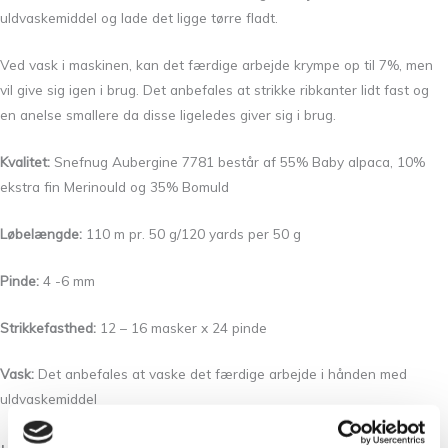
uldvaskemiddel og lade det ligge tørre fladt.
Ved vask i maskinen, kan det færdige arbejde krympe op til 7%, men
vil give sig igen i brug. Det anbefales at strikke ribkanter lidt fast og
en anelse smallere da disse ligeledes giver sig i brug.
Kvalitet:
Snefnug Aubergine 7781 består af 55% Baby alpaca, 10%
ekstra fin Merinould og 35% Bomuld
Løbelængde:
110 m pr. 50 g/120 yards per 50 g
Pinde:
4 -6 mm
Strikkefasthed:
12 – 16 masker x 24 pinde
Vask:
Det anbefales at vaske det færdige arbejde i hånden med
uldvaskemiddel