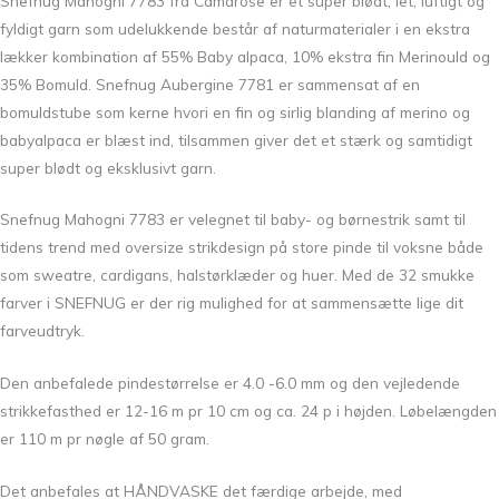
Snefnug Mahogni 7783 fra Camarose er et super blødt, let, luftigt og
fyldigt garn som udelukkende består af naturmaterialer i en ekstra
lækker kombination af 55% Baby alpaca, 10% ekstra fin Merinould og
35% Bomuld. Snefnug Aubergine 7781 er sammensat af en
bomuldstube som kerne hvori en fin og sirlig blanding af merino og
babyalpaca er blæst ind, tilsammen giver det et stærk og samtidigt
super blødt og eksklusivt garn.
Snefnug Mahogni 7783 er velegnet til baby- og børnestrik samt til
tidens trend med oversize strikdesign på store pinde til voksne både
som sweatre, cardigans, halstørklæder og huer. Med de 32 smukke
farver i SNEFNUG er der rig mulighed for at sammensætte lige dit
farveudtryk.
Den anbefalede pindestørrelse er 4.0 -6.0 mm og den vejledende
strikkefasthed er 12-16 m pr 10 cm og ca. 24 p i højden. Løbelængden
er 110 m pr nøgle af 50 gram.
Det anbefales at HÅNDVASKE det færdige arbejde, med