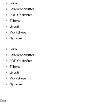
Snefnug
Garn
Mahogni
Strikkeopskrifter
7783
PDF-Opskrifter
antal
Tilbehør
Livsstil
Workshops
Nyheder
Garn
Strikkeopskrifter
PDF-Opskrifter
Tilbehør
Livsstil
Workshops
Nyheder
Søg