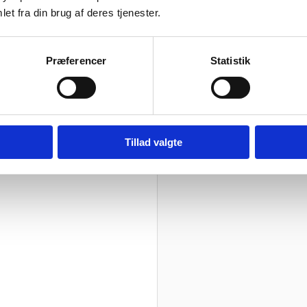
et fra din brug af deres tjenester.
0,05 kg
Vær den første til 
Præferencer
Statistik
Din e-mailadresse vil ikke blive 
Din bedømmelse
Din anmeldelse
*
Tillad valgte