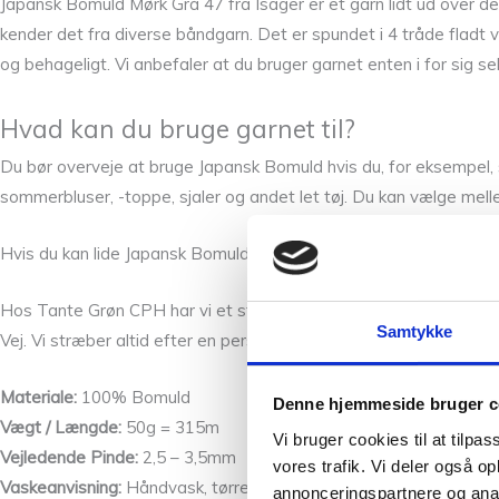
Japansk Bomuld Mørk Grå 47 fra Isager er et garn lidt ud over de
kender det fra diverse båndgarn. Det er spundet i 4 tråde fladt v
og behageligt. Vi anbefaler at du bruger garnet enten i for sig sel
Hvad kan du bruge garnet til?
Du bør overveje at bruge Japansk Bomuld hvis du, for eksempel, ska
sommerbluser, -toppe, sjaler og andet let tøj. Du kan vælge mell
Hvis du kan lide Japansk Bomuld Mørk Grå 47 vil du måske også k
Hos Tante Grøn CPH har vi et stort udvalg af garner i mange skø
Samtykke
Vej. Vi stræber altid efter en personlig og nøje vejledning så du e
Materiale:
100% Bomuld
Denne hjemmeside bruger c
Vægt / Længde:
50g = 315m
Vi bruger cookies til at tilpas
Vejledende Pinde:
2,5 – 3,5mm
vores trafik. Vi deler også 
Vaskeanvisning:
Håndvask, tørres fladt.
annonceringspartnere og anal