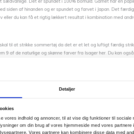
t sædvanlige. Det er spundet i 100% bomuld. Garnet har en papir-
ed siden af hinanden og er spundet og farvet i Japan. Det færdige 
v eller du kan få et rigtig lækkert resultat i kombination med andre
l til at strikke sommertøj da det er et let og luftigt færdig strik
em 9 af de naturlige og skønne farver fra Isager her. Du kan også
unne de andre garner vi har fra Isager som f.eks.
Alpaca 1
,
Alpa
nne farver. Så hvis du vil have syn for sagen og mærke garnet me
Detaljer
r på sikker vej med dine fremtidige strikkeeventyr.
ookies
se vores indhold og annoncer, til at vise dig funktioner til sociale
oplysninger om din brug af vores hjemmeside med vores partnere i
ysepartnere. Vores partnere kan kombinere disse data med andr