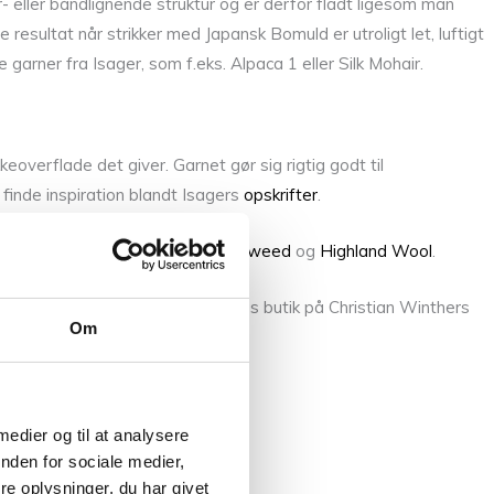
 eller båndlignende struktur og er derfor fladt ligesom man
resultat når strikker med Japansk Bomuld er utroligt let, luftigt
 garner fra Isager, som f.eks. Alpaca 1 eller Silk Mohair.
keoverflade det giver. Garnet gør sig rigtig godt til
 finde inspiration blandt Isagers
opskrifter
.
ca 2
,
Alpaca 3
,
Trio
,
Silk Mohair
,
Tweed
og
Highland Wool
.
llem fingrene, så kom forbi vores butik på Christian Winthers
Om
 medier og til at analysere
nden for sociale medier,
e oplysninger, du har givet