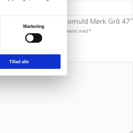
at anmelde “Japansk Bomuld Mørk Grå 47”
Marketing
publiceret.
Krævede felter er markeret med
*
Tillad alle