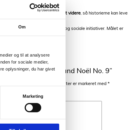
at blive
samlet, udbygget og givet videre
, så historierne kan leve
Om
ressourcer gennem miljøvenlige og sociale initiativer. Målet er
 medier og til at analysere
nden for sociale medier,
e til at anmelde “Grand Noël No. 9”
e oplysninger, du har givet
ikke blive publiceret.
Krævede felter er markeret med
*
Marketing