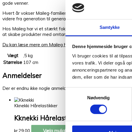
gode venner.
Hvert år vokser Maileg-familien med nye, elskelige figurer, der in
videre fra generation til generation.
Samtykke
Hos Maileg har vi et stærkt fokus på
bæredygtighed og ansvarl
at skabe produkter med omtanke – så den magi, vi bringer til ve
Du kan læse mere om Maileg her.
Denne hjemmeside bruger c
Vægt
,5 kg
Vi bruger cookies til at tilpas
Størrelse
107 cm
vores trafik. Vi deler også 
annonceringspartnere og anal
Kunder købte også
Anmeldelser
dem, eller som de har indsaml
Relaterede varer
Der er endnu ikke nogle anmeldelser.
Samtykkevalg
Nødvendig
Kknekki Hårelastikker
Kknekki Hårelastikker
kr.
29,00
Vælg muligheder