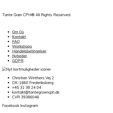
Tante Grøn CPH® All Rights Reserved
Om Os
Kontakt
FAQ
Workshops
Handelsbetingelser
Nyheder
GDPR
Christian Winthers Vej 2
DK-1860 Frederiksberg
+45 31 38 24 04
kontakt@tantegroencph.dk
CVR 39386046
Facebook
Instagram