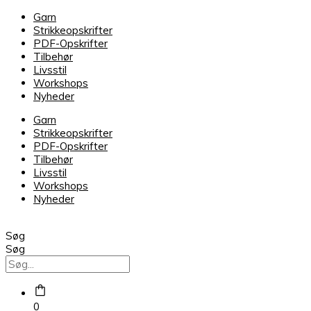
Dette
Garn
vare
Strikkeopskrifter
har
PDF-Opskrifter
flere
Tilbehør
varianter.
Livsstil
Mulighederne
Workshops
kan
Nyheder
vælges
på
Garn
varesiden
Strikkeopskrifter
PDF-Opskrifter
Tilbehør
Livsstil
Workshops
Nyheder
Søg
Søg
0