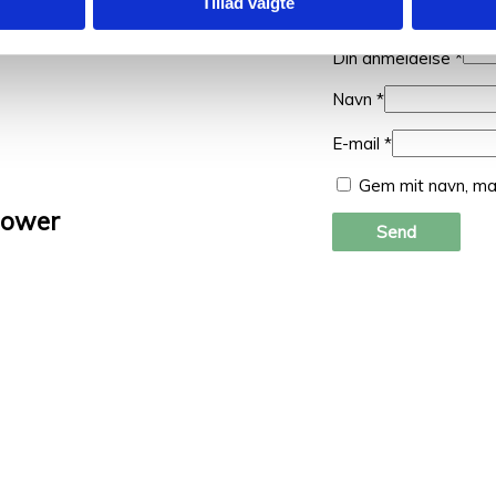
Tillad valgte
Din anmeldelse
*
Navn
*
E-mail
*
Gem mit navn, ma
Flower