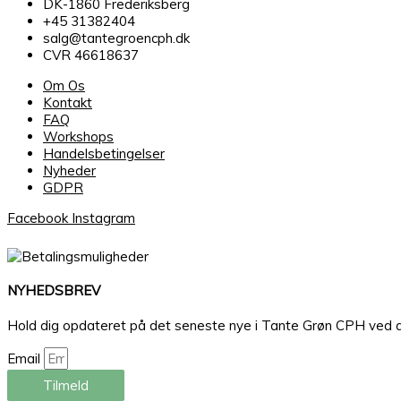
DK-1860 Frederiksberg
+45 31382404
salg@tantegroencph.dk
CVR 46618637
Om Os
Kontakt
FAQ
Workshops
Handelsbetingelser
Nyheder
GDPR
Facebook
Instagram
NYHEDSBREV
Hold dig opdateret på det seneste nye i Tante Grøn CPH ved at ti
Email
Tilmeld