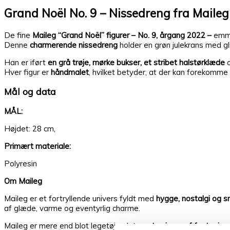
Grand Noël No. 9 – Nissedreng fra Maileg
De fine
Maileg “Grand Noël” figurer – No. 9, årgang 2022 –
emme
Denne
charmerende nissedreng
holder en grøn julekrans med gli
Han er iført
en grå trøje, mørke bukser, et stribet halstørklæde
o
Hver figur er
håndmalet
, hvilket betyder, at der kan forekomme
Mål og data
MÅL:
Højdet: 28 cm,
Primært materiale:
Polyresin
Om Maileg
Maileg er et fortryllende univers fyldt med
hygge, nostalgi og s
af glæde, varme og eventyrlig charme.
Maileg er mere end blot legetøj – det er
et univers af fantasi og