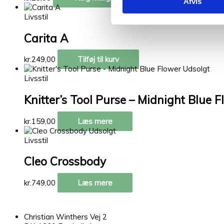
Afvis
Livsstil
Carita A
kr.
249,00
Tilføj til kurv
Udsolgt
Livsstil
Knitter’s Tool Purse – Midnight Blue 
kr.
159,00
Læs mere
Udsolgt
Livsstil
Cleo Crossbody
kr.
749,00
Læs mere
Christian Winthers Vej 2