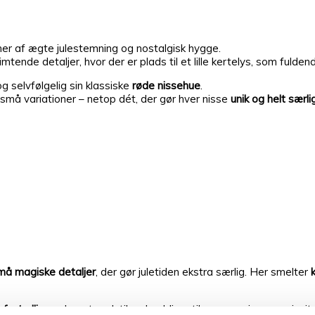
r af ægte julestemning og nostalgisk hygge.
mtende detaljer, hvor der er plads til et lille kertelys, som fulden
g selvfølgelig sin klassiske
røde nissehue
.
 små variationer – netop dét, der gør hver nisse
unik og helt særli
må magiske detaljer
, der gør juletiden ekstra særlig. Her smelter
 fortællinger
, hvor tændstikæsker bliver til senge, prinsesser invi