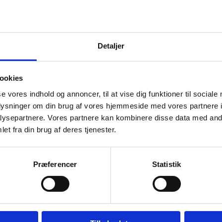
dbyder til leg, samvær og traditioner. Kollektionerne er skabt til 
Detaljer
ighed
. Vi arbejder målrettet på at beskytte vores planet og dens 
rden, også har en plads i fremtiden.
ookies
se vores indhold og annoncer, til at vise dig funktioner til sociale
oplysninger om din brug af vores hjemmeside med vores partnere i
Vær den først
ysepartnere. Vores partnere kan kombinere disse data med andr
et fra din brug af deres tjenester.
Din e-mailadresse vil 
Din bedømmelse
Præferencer
Statistik