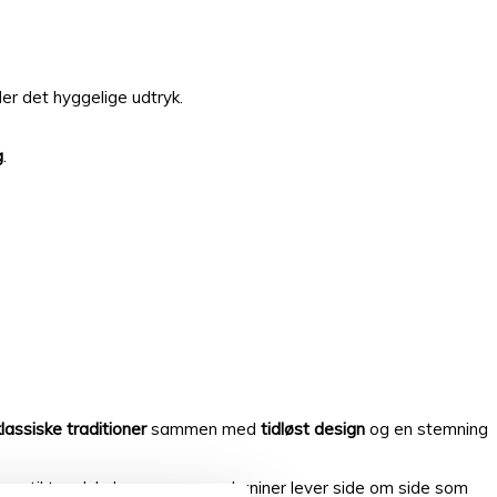
der det hyggelige udtryk.
g
.
klassiske traditioner
sammen med
tidløst design
og en stemning
terer til teselskaber, og mus og kaniner lever side om side som