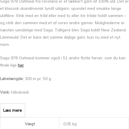
Saga 978 Oatmeal fra Filcolana er et lækkert garn af 100% uld. Det er
e
t klassisk skandinavisk tyndt uldgarn, spundet med smukke lange
uldfibre. Strik med en tråd eller med to eller tre tråde holdt sammen –
og strik den sammen med et af vores andre garner. Mulighederne er
næsten uendelige med Saga. Tidligere blev Saga kaldt New Zealand
Lammeuld. Det er bare det samme dejlige garn, kun nu med et nyt
navn.
Saga 978 Oatmeal kommer også i 51 andre flotte farver, som du kan
finde lige
her
.
Løbelængde:
300 m pr. 50 g
Vask:
Håndvask
Læs mere
Vægt
0,05 kg