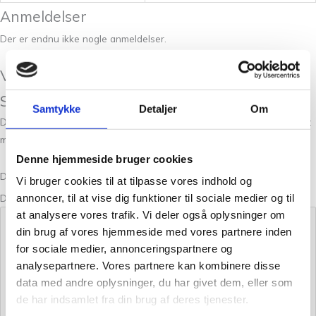
Anmeldelser
Der er endnu ikke nogle anmeldelser.
Vær den første til at anmelde “Filcolana
Saga 978 Oatmeal (melange)”
Samtykke
Detaljer
Om
Din e-mailadresse vil ikke blive publiceret.
Krævede felter er markeret
med
*
Denne hjemmeside bruger cookies
Din bedømmelse
Vi bruger cookies til at tilpasse vores indhold og
Din anmeldelse
annoncer, til at vise dig funktioner til sociale medier og til
*
at analysere vores trafik. Vi deler også oplysninger om
din brug af vores hjemmeside med vores partnere inden
for sociale medier, annonceringspartnere og
analysepartnere. Vores partnere kan kombinere disse
data med andre oplysninger, du har givet dem, eller som
de har indsamlet fra din brug af deres tjenester.