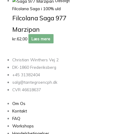
Udsolgt
Filcolana Saga i 100% uld
Filcolana Saga 977
Marzipan
kr.
62,00
Læs mere
Christian Winthers Vej 2
DK-1860 Frederiksberg
+45 31382404
salg@tantegroencph.dk
CVR 46618637
Om Os
Kontakt
FAQ
Workshops
Handelsbetingelser