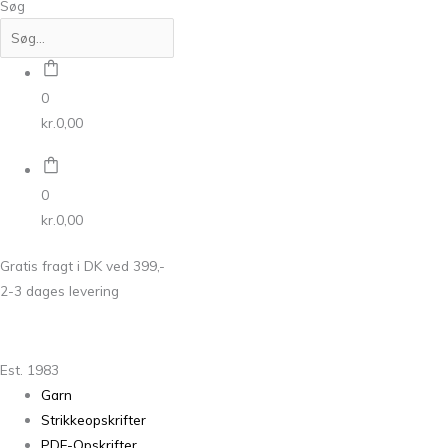
Søg
0
kr.
0,00
0
kr.
0,00
Gratis fragt i DK ved 399,-
2-3 dages levering
Est. 1983
Garn
Strikkeopskrifter
PDF-Opskrifter