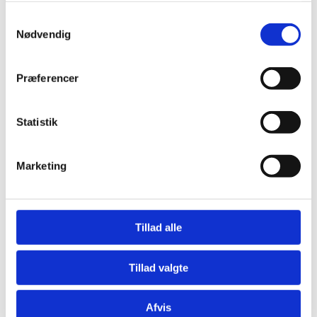
Samtykkevalg
Nødvendig
Præferencer
Garn
Baby Yarn E0
Statistik
kr.
72,00
Læs mere
Marketing
Garn
Baby Yarn E7S
kr.
72,00
Tilføj til kurv
Tillad alle
Garn
Tillad valgte
Baby Yarn E2S
kr.
72,00
Tilføj til kurv
Afvis