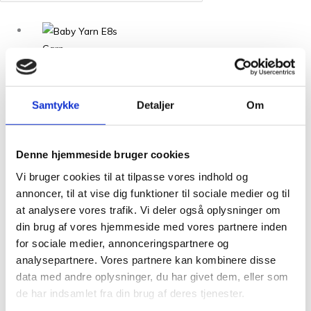
Garn
Baby Yarn E8s
kr.
72,00
Tilføj til kurv
Samtykke
Detaljer
Om
Garn
Baby Yarn E4s
Denne hjemmeside bruger cookies
Vi bruger cookies til at tilpasse vores indhold og
kr.
72,00
Tilføj til kurv
annoncer, til at vise dig funktioner til sociale medier og til
at analysere vores trafik. Vi deler også oplysninger om
din brug af vores hjemmeside med vores partnere inden
for sociale medier, annonceringspartnere og
analysepartnere. Vores partnere kan kombinere disse
data med andre oplysninger, du har givet dem, eller som
Udsolgt
de har indsamlet fra din brug af deres tjenester.