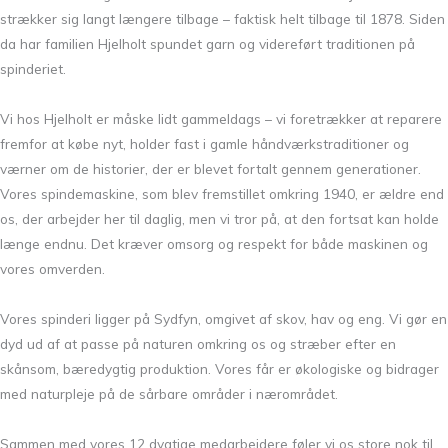
strækker sig langt længere tilbage – faktisk helt tilbage til 1878. Siden
da har familien Hjelholt spundet garn og videreført traditionen på
spinderiet.
Vi hos Hjelholt er måske lidt gammeldags – vi foretrækker at reparere
fremfor at købe nyt, holder fast i gamle håndværkstraditioner og
værner om de historier, der er blevet fortalt gennem generationer.
Vores spindemaskine, som blev fremstillet omkring 1940, er ældre end
os, der arbejder her til daglig, men vi tror på, at den fortsat kan holde
længe endnu. Det kræver omsorg og respekt for både maskinen og
vores omverden.
Vores spinderi ligger på Sydfyn, omgivet af skov, hav og eng. Vi gør en
dyd ud af at passe på naturen omkring os og stræber efter en
skånsom, bæredygtig produktion. Vores får er økologiske og bidrager
med naturpleje på de sårbare områder i nærområdet.
Sammen med vores 12 dygtige medarbejdere føler vi os store nok til