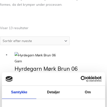
formes, da det krymper under processen.
Viser 13 resultater
Garn
Hyrdegarn Mørk Brun 06
kr.
120,00
Tilføj til kurv
Udsolgt
Garn
Samtykke
Detaljer
Om
Hyrdegarn Camel 14
kr.
115,00
Læs mere