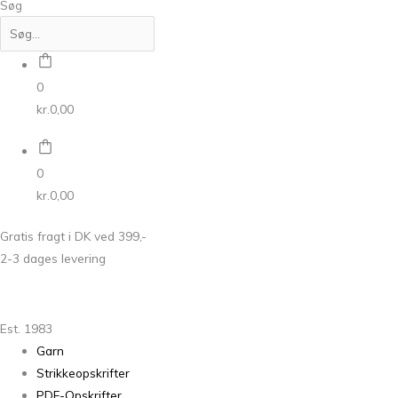
Søg
0
kr.
0,00
0
kr.
0,00
Gratis fragt i DK ved 399,-
2-3 dages levering
Est. 1983
Garn
Strikkeopskrifter
PDF-Opskrifter