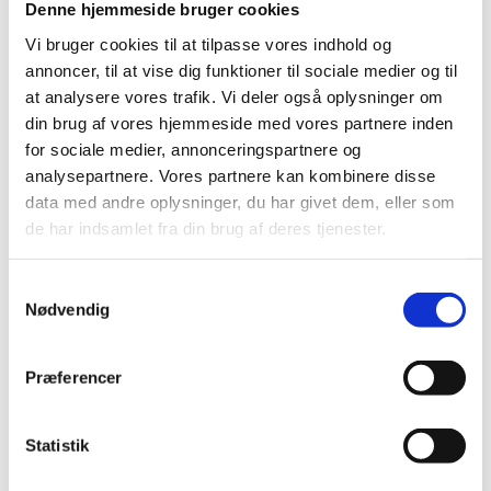
Denne hjemmeside bruger cookies
Udsolgt
Vi bruger cookies til at tilpasse vores indhold og
Garn
annoncer, til at vise dig funktioner til sociale medier og til
Hyrdegarn Sand 13
at analysere vores trafik. Vi deler også oplysninger om
kr.
115,00
Læs mere
din brug af vores hjemmeside med vores partnere inden
Udsolgt
for sociale medier, annonceringspartnere og
analysepartnere. Vores partnere kan kombinere disse
Garn
data med andre oplysninger, du har givet dem, eller som
Hyrdegarn Æblegrøn 12
de har indsamlet fra din brug af deres tjenester.
kr.
115,00
Læs mere
Samtykkevalg
Garn
Nødvendig
Hyrdegarn Mørk grøn 11
Præferencer
kr.
115,00
Tilføj til kurv
Garn
Statistik
Hyrdegarn Bordeaux 10