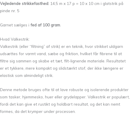
Vejledende strikkefasthed:
14,5 m x 17 p = 10 x 10 cm i glatstrik på
pinde nr. 5
Garnet sælges i
fed af 100 gram
.
Hvad Valkestrik:
Valkestrik (eller “filtning” af strik) er en teknik, hvor strikket uldgarn
udsættes for varmt vand, sæbe og friktion, hvilket får fibrene til at
filtre sig sammen og skabe et tæt, filt-lignende materiale. Resultatet
er et tykkere, mere kompakt og slidstærkt stof, der ikke længere er
elastisk som almindeligt strik.
Denne metode bruges ofte til at lave robuste og isolerende produkter
som tasker, hjemmesko, huer eller grydelapper. Valkestrik er populært,
fordi det kan give et rustikt og holdbart resultat, og det kan nemt
formes, da det krymper under processen.