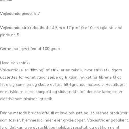
Vejledende pinde:
5-7
Vejledende strikkefasthed:
14,5 m x 17 p = 10 x 10 cm i glatstrik på
pinde nr. 5
Garnet sælges i
fed af 100 gram
.
Hvad Valkestrik:
Valkestrik (eller “filtning” af strik) er en teknik, hvor strikket uldgarn
udsættes for varmt vand, sæbe og friktion, hvilket får fibrene til at
filtre sig sammen og skabe et tæt, filt-lignende materiale. Resultatet
er et tykkere, mere kompakt og slidstærkt stof, der ikke længere er
elastisk som almindeligt strik.
Denne metode bruges ofte til at lave robuste og isolerende produkter
som tasker, hjemmesko, huer eller grydelapper. Valkestrik er populært,
fordi det kan give et rustikt og holdbart resultat, og det kan nemt