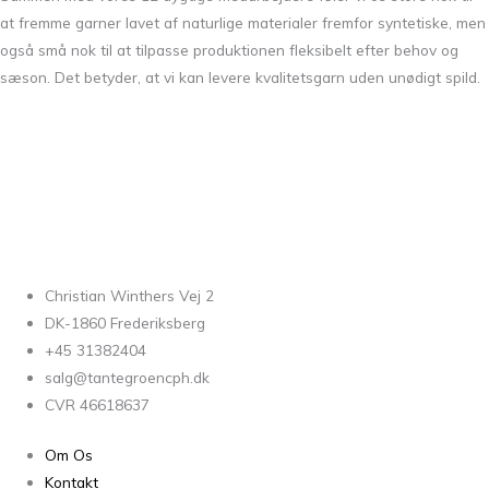
at fremme garner lavet af naturlige materialer fremfor syntetiske, men
også små nok til at tilpasse produktionen fleksibelt efter behov og
sæson. Det betyder, at vi kan levere kvalitetsgarn uden unødigt spild.
Christian Winthers Vej 2
DK-1860 Frederiksberg
+45 31382404
salg@tantegroencph.dk
CVR 46618637
Om Os
Kontakt