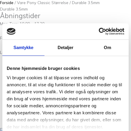
Forside
/ Vare Pony Classic Størrelse / Durable 3.5mm
Durable 3.5mm
Åbningstider
Man-Tors: 10.00 – 17.30
Fredag: 10.00 – 18.00
Samtykke
Detaljer
Om
Lørdag: 10.00 – 15.00
Denne hjemmeside bruger cookies
Om Os
Vi bruger cookies til at tilpasse vores indhold og
Kontakt
annoncer, til at vise dig funktioner til sociale medier og til
FAQ
at analysere vores trafik. Vi deler også oplysninger om
Workshops
din brug af vores hjemmeside med vores partnere inden
Handelsbetingelser
for sociale medier, annonceringspartnere og
Nyheder
analysepartnere. Vores partnere kan kombinere disse
GDPR
data med andre oplysninger, du har givet dem, eller som
de har indsamlet fra din brug af deres tjenester.