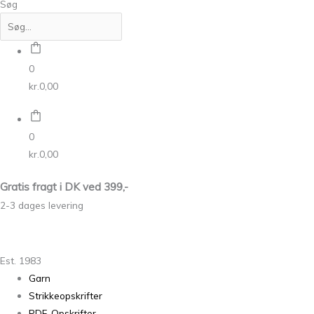
Søg
0
kr.
0,00
0
kr.
0,00
Gratis fragt i DK ved 399,-
2-3 dages levering
Est. 1983
Garn
Strikkeopskrifter
PDF-Opskrifter