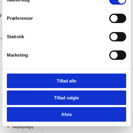
CVR 39386046
Facebook
Instagram
Præferencer
Statistik
Tante Grøn CPH® All Rights Reserved
Marketing
Christian Winthers Vej 2
DK-1860 Frederiksberg
+45 31382404
Tillad alle
salg@tantegroencph.dk
CVR 46618637
Tillad valgte
Om Os
Kontakt
Afvis
FAQ
Workshops