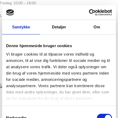
Fredag: 10.00 – 18.00
Lørdag: 10.00 – 15.00
Samtykke
Detaljer
Om
Om Os
Kontakt
Denne hjemmeside bruger cookies
FAQ
Vi bruger cookies til at tilpasse vores indhold og
Workshops
annoncer, til at vise dig funktioner til sociale medier og til
Handelsbetingelser
at analysere vores trafik. Vi deler også oplysninger om
Nyheder
din brug af vores hjemmeside med vores partnere inden
GDPR
for sociale medier, annonceringspartnere og
analysepartnere. Vores partnere kan kombinere disse
data med andre oplysninger, du har givet dem, eller som
Christian Winthers Vej 2
de har indsamlet fra din brug af deres tjenester.
DK-1860 Frederiksberg
+45 31 38 24 04
Samtykkevalg
salg@tantegroencph.dk
Nødvendig