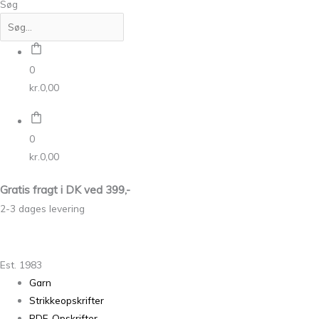
Søg
0
kr.
0,00
0
kr.
0,00
Gratis fragt i DK ved 399,-
2-3 dages levering
Est. 1983
Garn
Strikkeopskrifter
PDF-Opskrifter