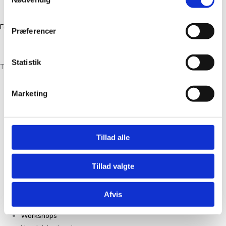
CVR 39386046
Facebook
Instagram
Præferencer
Statistik
Tante Grøn CPH® All Rights Reserved
Marketing
Christian Winthers Vej 2
DK-1860 Frederiksberg
+45 31382404
Tillad alle
salg@tantegroencph.dk
CVR 46618637
Tillad valgte
Om Os
Kontakt
Afvis
FAQ
Workshops