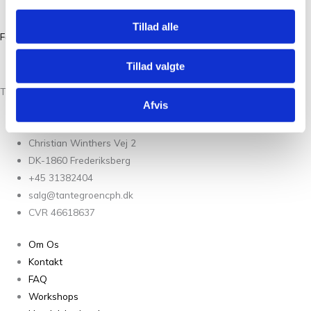
CVR 39386046
Tillad alle
Facebook
Instagram
Tillad valgte
Tante Grøn CPH® All Rights Reserved
Afvis
Christian Winthers Vej 2
DK-1860 Frederiksberg
+45 31382404
salg@tantegroencph.dk
CVR 46618637
Om Os
Kontakt
FAQ
Workshops