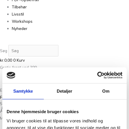
Tilbehør
Livsstil
Workshops
Nyheder
Søg
kr.
0,00
0
Kurv
Gratis fragt ved 399,-
Est. 1983
Samtykke
Detaljer
Om
Forside
/ Vare KnitPro Størrelser / 5mm
5mm
Åbningstider
Denne hjemmeside bruger cookies
Man-Tors: 10.00 – 17.30
Vi bruger cookies til at tilpasse vores indhold og
annoncer, til at vise dig funktioner til sociale medier og til