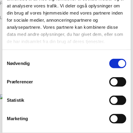
Fredag: 10.00 – 18.00
at analysere vores trafik. Vi deler også oplysninger om
din brug af vores hjemmeside med vores partnere inden
Lørdag: 10.00 – 15.00
for sociale medier, annonceringspartnere og
analysepartnere. Vores partnere kan kombinere disse
data med andre oplysninger, du har givet dem, eller som
Om Os
de har indsamlet fra din brug af deres tjenester.
Kontakt
FAQ
Samtykkevalg
Workshops
Nødvendig
Handelsbetingelser
Nyheder
Præferencer
GDPR
Statistik
Christian Winthers Vej 2
DK-1860 Frederiksberg
Marketing
+45 31 38 24 04
salg@tantegroencph.dk