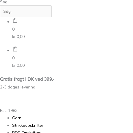
Søg
0
kr.
0,00
0
kr.
0,00
Gratis fragt i DK ved 399,-
2-3 dages levering
Est. 1983
Garn
Strikkeopskrifter
PDF-Opskrifter