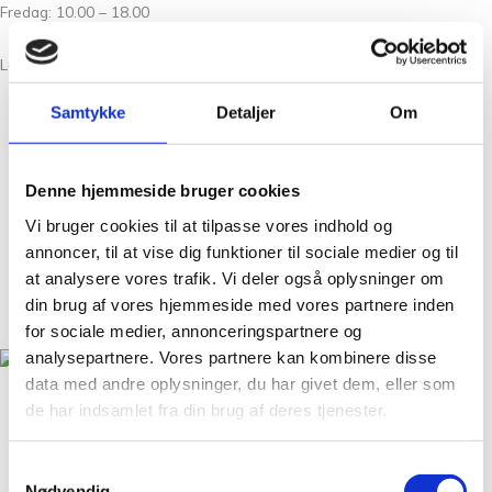
Fredag: 10.00 – 18.00
Lørdag: 10.00 – 15.00
Samtykke
Detaljer
Om
Om Os
Kontakt
Denne hjemmeside bruger cookies
FAQ
Vi bruger cookies til at tilpasse vores indhold og
Workshops
annoncer, til at vise dig funktioner til sociale medier og til
Handelsbetingelser
at analysere vores trafik. Vi deler også oplysninger om
Nyheder
din brug af vores hjemmeside med vores partnere inden
GDPR
for sociale medier, annonceringspartnere og
analysepartnere. Vores partnere kan kombinere disse
data med andre oplysninger, du har givet dem, eller som
Christian Winthers Vej 2
de har indsamlet fra din brug af deres tjenester.
DK-1860 Frederiksberg
+45 31 38 24 04
Samtykkevalg
salg@tantegroencph.dk
Nødvendig