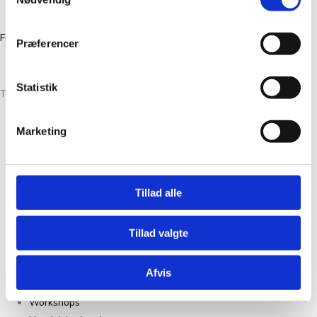
CVR 39386046
Facebook
Instagram
Præferencer
Statistik
Tante Grøn CPH® All Rights Reserved
Marketing
Christian Winthers Vej 2
DK-1860 Frederiksberg
+45 31382404
Tillad alle
salg@tantegroencph.dk
CVR 46618637
Tillad valgte
Om Os
Kontakt
Afvis
FAQ
Workshops