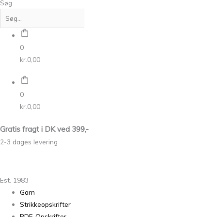
Søg
0
kr.
0,00
0
kr.
0,00
Gratis fragt i DK ved 399,-
2-3 dages levering
Est. 1983
Garn
Strikkeopskrifter
PDF-Opskrifter