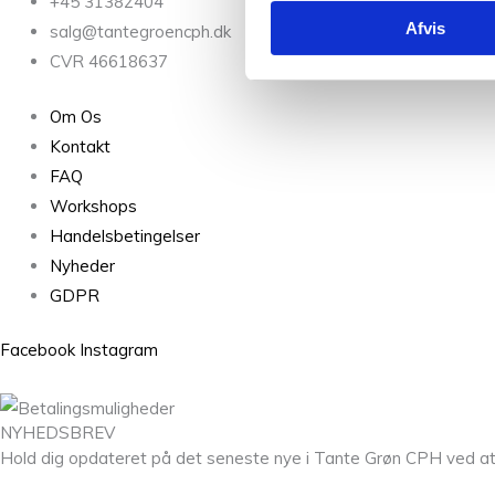
+45 31382404
Afvis
salg@tantegroencph.dk
CVR 46618637
Om Os
Kontakt
FAQ
Workshops
Handelsbetingelser
Nyheder
GDPR
Facebook
Instagram
NYHEDSBREV
Hold dig opdateret på det seneste nye i Tante Grøn CPH ved at til