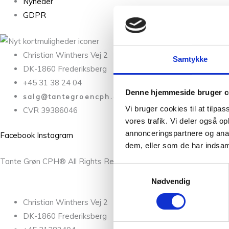
Nyheder
GDPR
Christian Winthers Vej 2
Samtykke
DK-1860 Frederiksberg
+45 31 38 24 04
Denne hjemmeside bruger c
salg@tantegroencph.dk
Vi bruger cookies til at tilpas
CVR 39386046
vores trafik. Vi deler også 
annonceringspartnere og anal
Facebook
Instagram
dem, eller som de har indsaml
Tante Grøn CPH® All Rights Reserved
Samtykkevalg
Nødvendig
Christian Winthers Vej 2
DK-1860 Frederiksberg