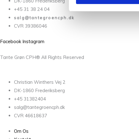
DK-1860 Frederiksberg
+45 31 38 24 04
salg@tantegroencph.dk
CVR 39386046
Facebook
Instagram
Tante Grøn CPH® All Rights Reserved
Christian Winthers Vej 2
DK-1860 Frederiksberg
+45 31382404
salg@tantegroencph.dk
CVR 46618637
Om Os