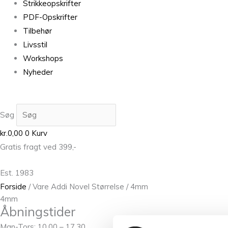
Strikkeopskrifter
PDF-Opskrifter
Tilbehør
Livsstil
Workshops
Nyheder
Søg
kr.
0,00
0
Kurv
Gratis fragt ved 399,-
Est. 1983
Forside
/ Vare Addi Novel Størrelse / 4mm
4mm
Åbningstider
Man-Tors: 10.00 – 17.30