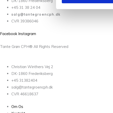
DK-1860 Frederiksberg
+45 31 38 24 04
salg@tantegroencph.dk
CVR 39386046
Facebook
Instagram
Tante Grøn CPH® All Rights Reserved
Christian Winthers Vej 2
DK-1860 Frederiksberg
+45 31382404
salg@tantegroencph.dk
CVR 46618637
Om Os