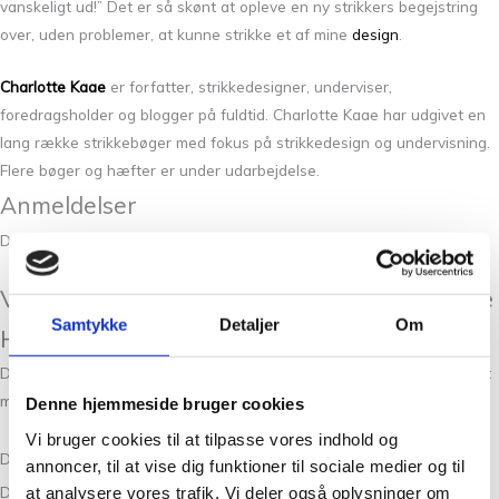
vanskeligt ud!” Det er så skønt at opleve en ny strikkers begejstring
over, uden problemer, at kunne strikke et af mine
design
.
Charlotte Kaae
er
forfatter, strikkedesigner, underviser,
foredragsholder og blogger på fuldtid.
Charlotte Kaae har udgivet en
lang række strikkebøger med fokus på
strikkedesign og undervisning.
Flere bøger og hæfter er under udarbejdelse.
Anmeldelser
Der er endnu ikke nogle anmeldelser.
Vær den første til at anmelde “Strik af Lene
Samtykke
Detaljer
Om
Holme Samsøe”
Din e-mailadresse vil ikke blive publiceret.
Krævede felter er markeret
med
*
Denne hjemmeside bruger cookies
Vi bruger cookies til at tilpasse vores indhold og
Din bedømmelse
annoncer, til at vise dig funktioner til sociale medier og til
Din anmeldelse
*
at analysere vores trafik. Vi deler også oplysninger om