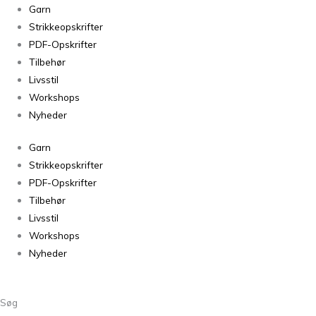
Strik
Garn
af
Strikkeopskrifter
Lene
PDF-Opskrifter
Holme
Tilbehør
Samsøe
Livsstil
antal
Workshops
Nyheder
Garn
Strikkeopskrifter
PDF-Opskrifter
Tilbehør
Livsstil
Workshops
Nyheder
Søg