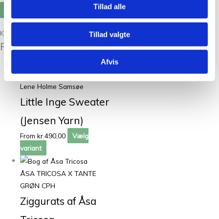
Tillad alle
Kunder købte også
Tillad valgte
Relaterede varer
Afvis
Lene Holme Samsøe
Little Inge Sweater
(Jensen Yarn)
From
kr.
490,00
Vælg
variant
ÅSA TRICOSA X TANTE
GRØN CPH
Ziggurats af Åsa