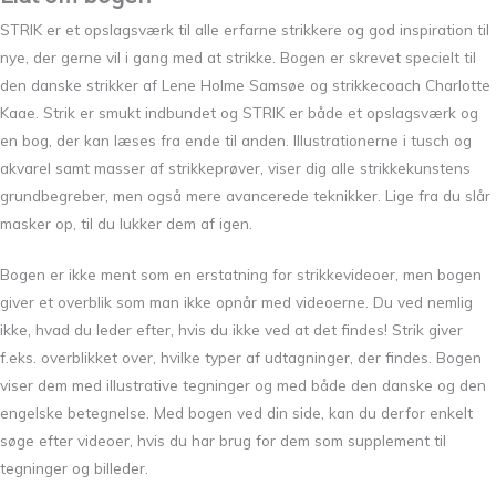
STRIK er et opslagsværk til alle erfarne strikkere og god inspiration til
nye, der gerne vil i gang med at strikke. Bogen er skrevet specielt til
den danske strikker af Lene Holme Samsøe og strikkecoach Charlotte
Kaae. Strik er smukt indbundet og STRIK er både et opslagsværk og
en bog, der kan læses fra ende til anden. Illustrationerne i tusch og
akvarel samt masser af strikkeprøver, viser dig alle strikkekunstens
grundbegreber, men også mere avancerede teknikker. Lige fra du slår
masker op, til du lukker dem af igen.
Bogen er ikke ment som en erstatning for strikkevideoer, men bogen
giver et overblik som man ikke opnår med videoerne. Du ved nemlig
ikke, hvad du leder efter, hvis du ikke ved at det findes! Strik giver
f.eks. overblikket over, hvilke typer af udtagninger, der findes. Bogen
viser dem med illustrative tegninger og med både den danske og den
engelske betegnelse. Med bogen ved din side, kan du derfor enkelt
søge efter videoer, hvis du har brug for dem som supplement til
tegninger og billeder.