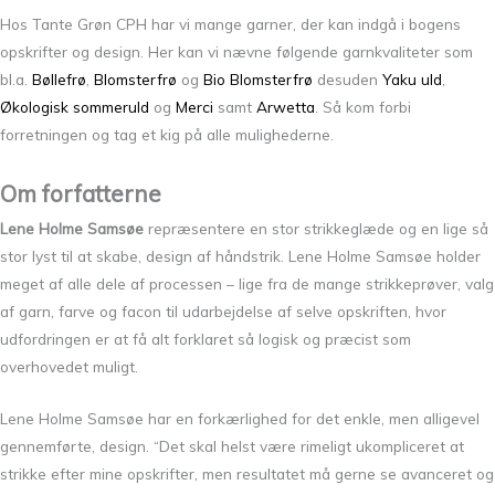
Hos Tante Grøn CPH har vi mange garner, der kan indgå i bogens
opskrifter og design. Her kan vi nævne følgende garnkvaliteter som
bl.a.
Bøllefrø
,
Blomsterfrø
og
Bio Blomsterfrø
desuden
Yaku uld
,
Økologisk sommeruld
og
Merci
samt
Arwetta
. Så kom forbi
forretningen og tag et kig på alle mulighederne.
Om forfatterne
Lene Holme Samsøe
repræsentere en stor strikkeglæde og en lige så
stor lyst til at skabe, design af håndstrik. Lene Holme Samsøe holder
meget af alle dele af processen – lige fra de mange strikkeprøver, valg
af garn, farve og facon til udarbejdelse af selve opskriften, hvor
udfordringen er at få alt forklaret så logisk og præcist som
overhovedet muligt.
Lene Holme Samsøe har en forkærlighed for det enkle, men alligevel
gennemførte, design. “Det skal helst være rimeligt ukompliceret at
strikke efter mine opskrifter, men resultatet må gerne se avanceret og