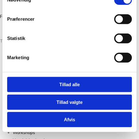
CVR 39386046
Facebook
Instagram
Præferencer
Statistik
Tante Grøn CPH® All Rights Reserved
Marketing
Christian Winthers Vej 2
DK-1860 Frederiksberg
+45 31382404
Tillad alle
salg@tantegroencph.dk
CVR 46618637
Tillad valgte
Om Os
Kontakt
Afvis
FAQ
Workshops