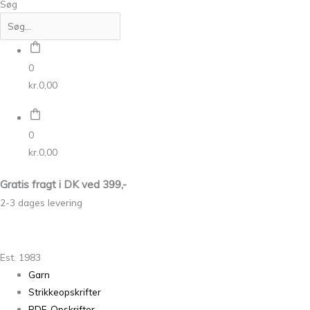
Søg
0
kr.
0,00
0
kr.
0,00
Gratis fragt i DK ved 399,-
2-3 dages levering
Est. 1983
Garn
Strikkeopskrifter
PDF-Opskrifter