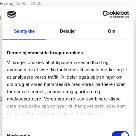
Fredag: 10.00 – 18.00
Lørdag: 10.00 – 15.00
Samtykke
Detaljer
Om
Om Os
Kontakt
Denne hjemmeside bruger cookies
FAQ
Vi bruger cookies til at tilpasse vores indhold og
Workshops
annoncer, til at vise dig funktioner til sociale medier og til
Handelsbetingelser
at analysere vores trafik. Vi deler også oplysninger om
Nyheder
din brug af vores hjemmeside med vores partnere inden
GDPR
for sociale medier, annonceringspartnere og
analysepartnere. Vores partnere kan kombinere disse
data med andre oplysninger, du har givet dem, eller som
Christian Winthers Vej 2
de har indsamlet fra din brug af deres tjenester.
DK-1860 Frederiksberg
+45 31 38 24 04
Samtykkevalg
salg@tantegroencph.dk
Nødvendig