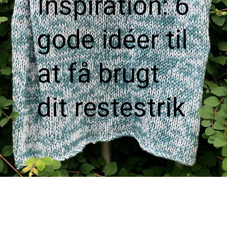
Inspiration: 6 
gode idéer til 
at få brugt 
dit restestrik